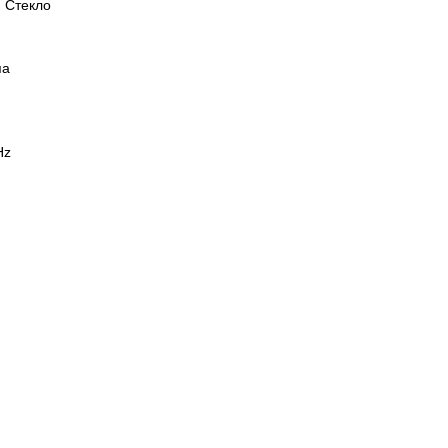
 Стекло
па
Hz