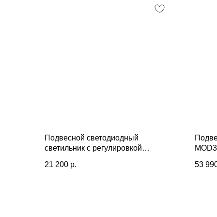
Подвесной светодиодный
Подве
светильник с регулировкой
MOD3
цветовой температуры и яркости
21 200
р.
53 99
90264/2 черный