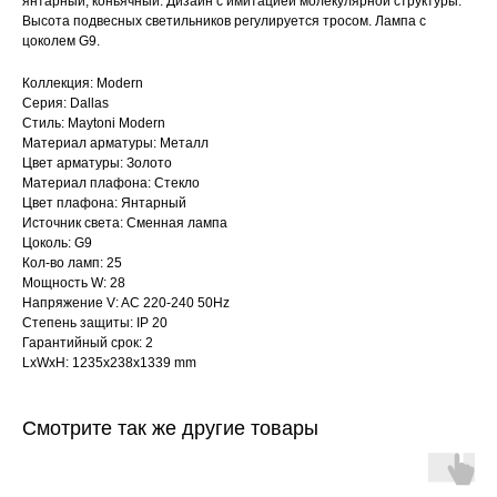
янтарный, коньячный. Дизайн с имитацией молекулярной структуры.
Высота подвесных светильников регулируется тросом. Лампа с
цоколем G9.
Коллекция: Modern
Серия: Dallas
Стиль: Maytoni Modern
Материал арматуры: Металл
Цвет арматуры: Золото
Материал плафона: Стекло
Цвет плафона: Янтарный
Источник света: Сменная лампа
Цоколь: G9
Кол-во ламп: 25
Мощность W: 28
Напряжение V: AC 220-240 50Hz
Степень защиты: IP 20
Гарантийный срок: 2
LxWxH: 1235x238x1339 mm
Смотрите так же другие товары